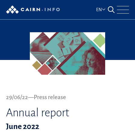
Skip to main content
EN
Ouvrir le for
Navig
Published on
29/06/22
—
Press release
Annual report
June 2022